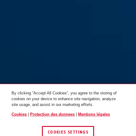
GRANIT™ 37/55 #SZP profilé
GRANIT™ 37/55HB100
By clicking “Accept All Cookies”, you agree to the storing of
cookies on your device to enhance site navigation, analyze
site usage, and assist in our marketing efforts.
Cookies
|
Protection des donnees
|
Mentions légales
COOKIES SETTINGS