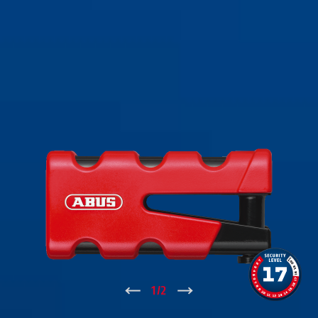
↑
1
/
2
↓