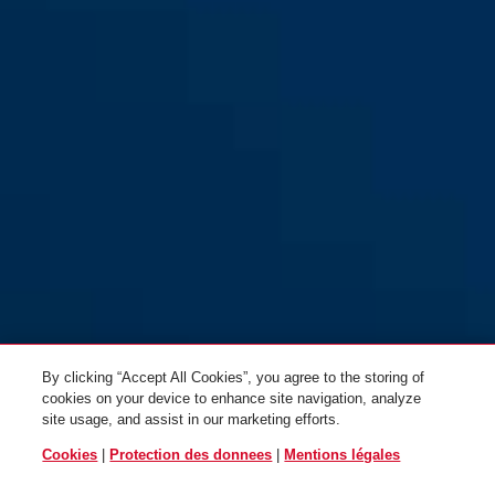
GRANIT™ Sledg 77 grip
yellow
red
rouge
GRANIT™ Sledg 77 grip jaune
GRANIT™ Sledg 77 web jaune
By clicking “Accept All Cookies”, you agree to the storing of
cookies on your device to enhance site navigation, analyze
site usage, and assist in our marketing efforts.
Cookies
|
Protection des donnees
|
Mentions légales