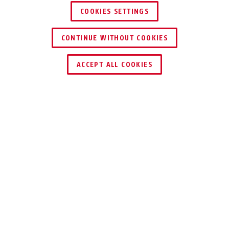
COOKIES SETTINGS
CONTINUE WITHOUT COOKIES
TROUVER UN REVENDEUR
ACCEPT ALL COOKIES
Description
GRANIT™ SLEDG 77
PROTECTION
ÉLEVÉE POUR
VOTRE MOTO