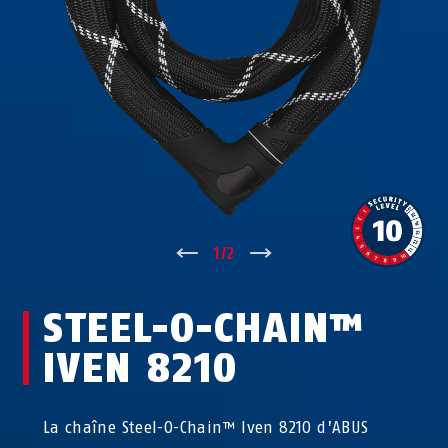
↑
1
/
2
↓
STEEL-O-CHAIN™
IVEN 8210
La chaîne Steel-O-Chain™ Iven 8210 d’ABUS