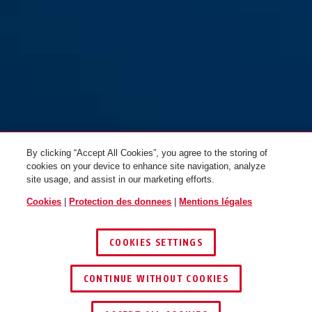
ES BB or pour les portes de
ES BB or pour les portes de
chambres (DIN L 55 18)
chambres (DIN R 55 18)
By clicking “Accept All Cookies”, you agree to the storing of
cookies on your device to enhance site navigation, analyze
site usage, and assist in our marketing efforts.
Cookies
|
Protection des donnees
|
Mentions légales
COOKIES SETTINGS
CONTINUE WITHOUT COOKIES
TROUVER UN REVENDEUR