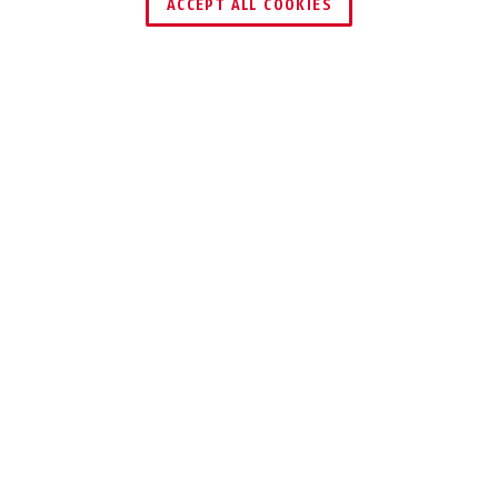
ACCEPT ALL COOKIES
Description
ES BB - TÊTIÈRE RONDE
TECHNOLOGIES