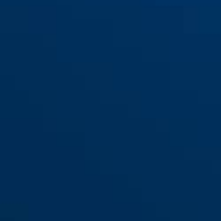
ES BB argent pour les
portes de chambres (DIN L
ES BB argent pour les portes
55 20)
de chambres (DIN R 55 20)