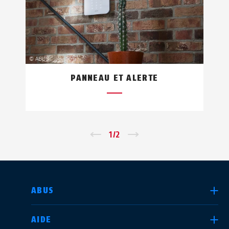
PANNEAU ET ALERTE
←
1
/
2
→
CHOISIR UN PAYS
ABUS
AIDE