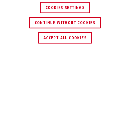
COOKIES SETTINGS
CONTINUE WITHOUT COOKIES
TROUVER UN REVENDEUR
ACCEPT ALL COOKIES
Description
37ST GRANIT™
POUR LES
EXIGENCES DE
SÉCURITÉ LES