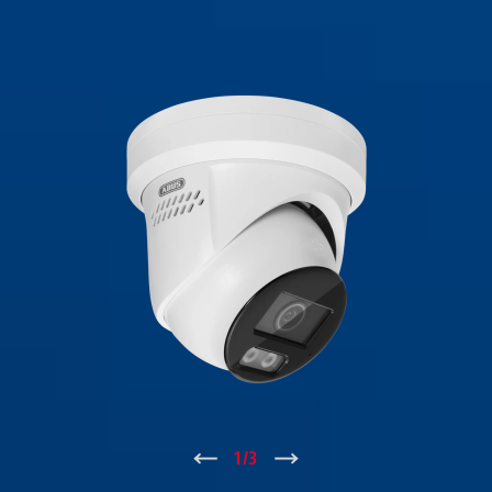
↑
1
/
3
↓