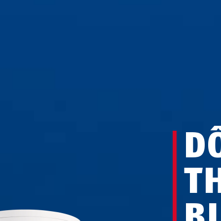
D
T
B