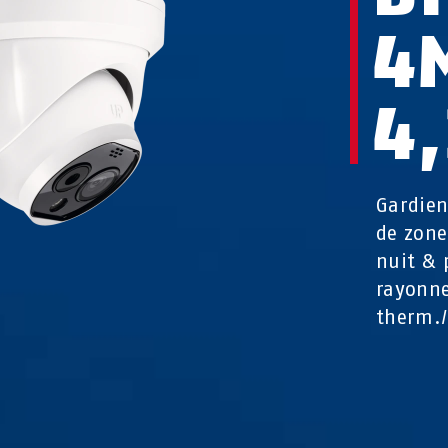
4M
4
Gardien
de zone
nuit & 
rayonne
therm./