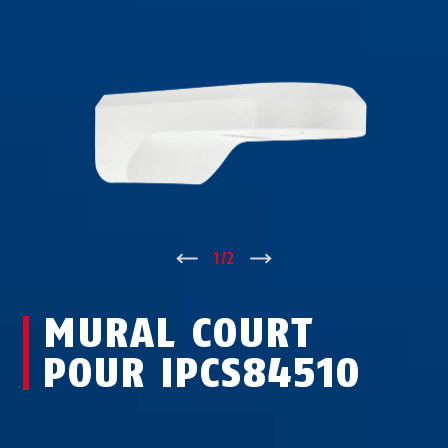
↑
1
/
2
↓
MURAL COURT
POUR IPCS84510