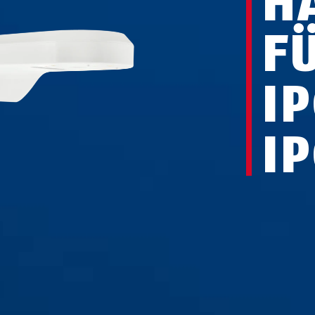
H
F
IP
I