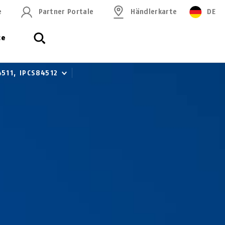
e
Partner Portale
Händlerkarte
DE
ce
4511, IPCS84512