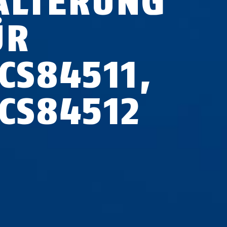
ALTERUNG
ÜR
CS84511,
PCS84512