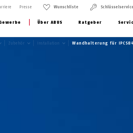
arriere
Presse
Wunschliste
Schlüssel­servic
Gewerbe
Über ABUS
Ratgeber
Servi
Zubehör
Installation
Wandhalterung für IPCS8