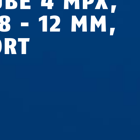
UBE 4 MPX,
8 - 12 MM,
ORT