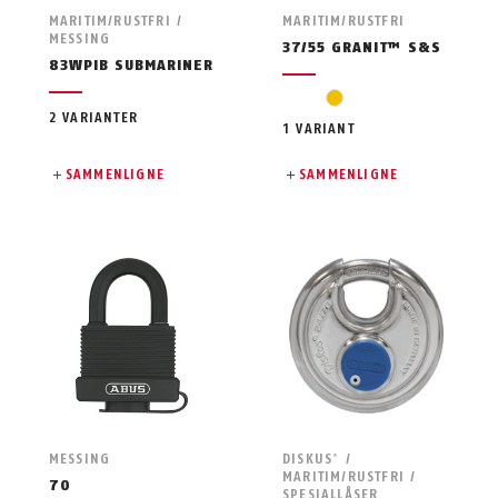
MARITIM/RUSTFRI /
MARITIM/RUSTFRI
MESSING
37/55 GRANIT™ S&S
83WPIB SUBMARINER
gul
2 VARIANTER
1 VARIANT
SAMMENLIGNE
SAMMENLIGNE
MESSING
DISKUS
/
®
MARITIM/RUSTFRI /
70
SPESIALLÅSER