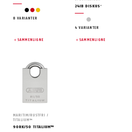
24IB DISKUS
®
svart
rød
gul
8 VARIANTER
sølv
4 VARIANTER
SAMMENLIGNE
SAMMENLIGNE
MARITIM/RUSTFRI /
TITALIUM™
90RK/50 TITALIUM™