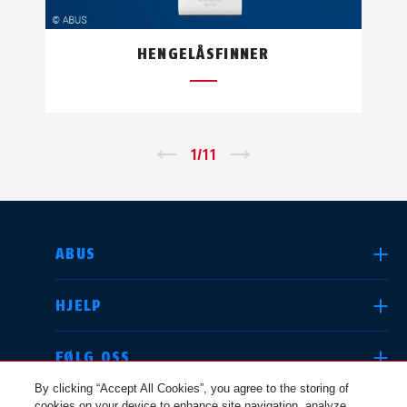
HENGELÅSFINNER
←
1
/
11
→
VELG LAND
ABUS
HJELP
Deutschland
United Kingdom
FØLG OSS
By clicking “Accept All Cookies”, you agree to the storing of
cookies on your device to enhance site navigation, analyze