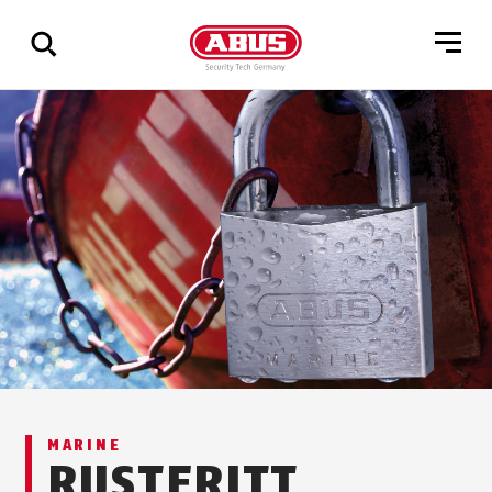
Via
alle
resultater
MARINE
RUSTFRITT