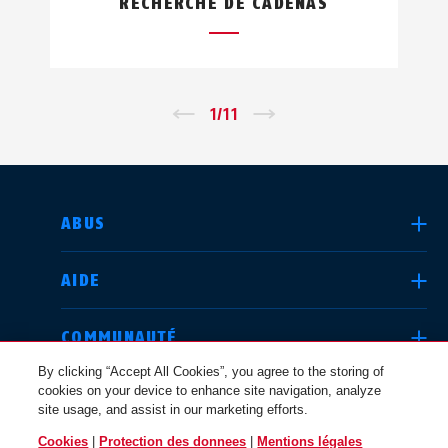
RECHERCHE DE CADENAS
←
1
/
11
→
CHOISIR UN PAYS
ABUS
AIDE
Deutschland
United Kingdom
COMMUNAUTÉ
By clicking “Accept All Cookies”, you agree to the storing of
cookies on your device to enhance site navigation, analyze
QUESTIONS JURIDIQUES
site usage, and assist in our marketing efforts.
International
USA
Cookies
|
Protection des donnees
|
Mentions légales