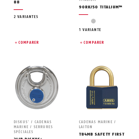
88
90RK/50 TITALIUM™
2 VARIANTES
argent
1 VARIANTE
COMPARER
COMPARER
DISKUS
/ CADENAS
CADENAS MARINE /
®
MARINE / SERRURES
LAITON
SPÉCIALES
T84MB SAFETY FIRST
®