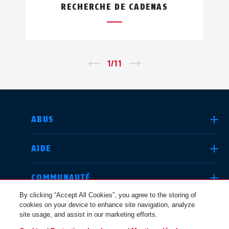
RECHERCHE DE CADENAS
←
1
/
11
→
CHOISIR UN PAYS
ABUS
AIDE
Deutschland
United Kingdom
COMMUNAUTÉ
By clicking “Accept All Cookies”, you agree to the storing of
cookies on your device to enhance site navigation, analyze
QUESTIONS JURIDIQUES
site usage, and assist in our marketing efforts.
International
USA