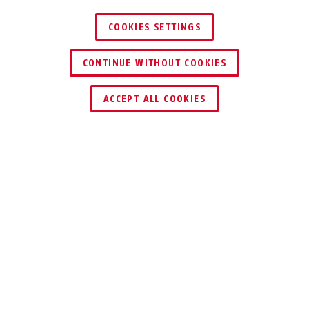
COOKIES SETTINGS
CONTINUE WITHOUT COOKIES
TROUVER UN REVENDEUR
ACCEPT ALL COOKIES
Description
75IB
CADENAS EN
LAITON 100%
INOX