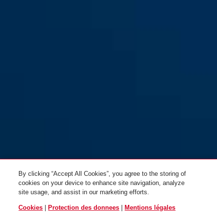
75IB/40
75IB/50
By clicking “Accept All Cookies”, you agree to the storing of
cookies on your device to enhance site navigation, analyze
site usage, and assist in our marketing efforts.
Cookies
|
Protection des donnees
|
Mentions légales