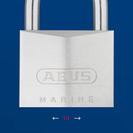
↑
1
/
3
↓