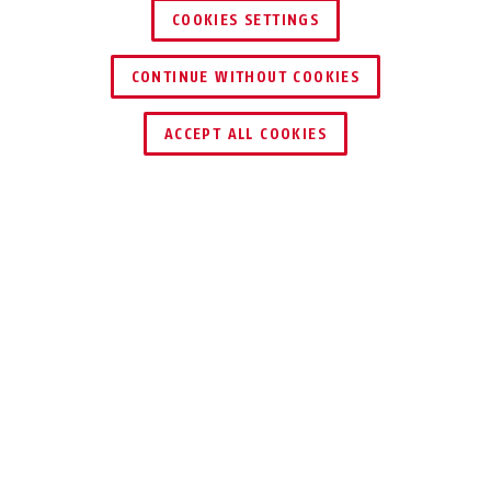
COOKIES SETTINGS
CONTINUE WITHOUT COOKIES
TROUVER UN REVENDEUR
ACCEPT ALL COOKIES
Description
24IB DISKUS
®
ORIGINAL ABUS
DISKUS® -
SÉCURITÉ 100%