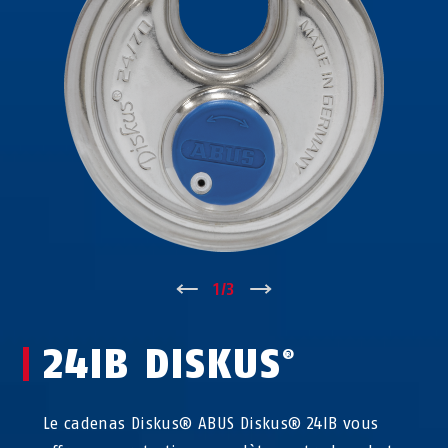
↑
1
/
3
↓
24IB DISKUS
®
Le cadenas Diskus® ABUS Diskus® 24IB vous