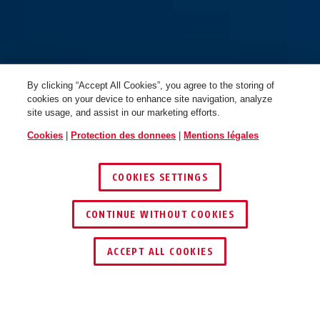
T84MB/40 gris safety first
T84MB/40 gris safety first
By clicking “Accept All Cookies”, you agree to the storing of
cookies on your device to enhance site navigation, analyze
site usage, and assist in our marketing efforts.
Cookies
|
Protection des donnees
|
Mentions légales
COOKIES SETTINGS
T84MB/40 jaune safety first
T84MB/40 jaune safety first
CONTINUE WITHOUT COOKIES
TROUVER UN REVENDEUR
ACCEPT ALL COOKIES