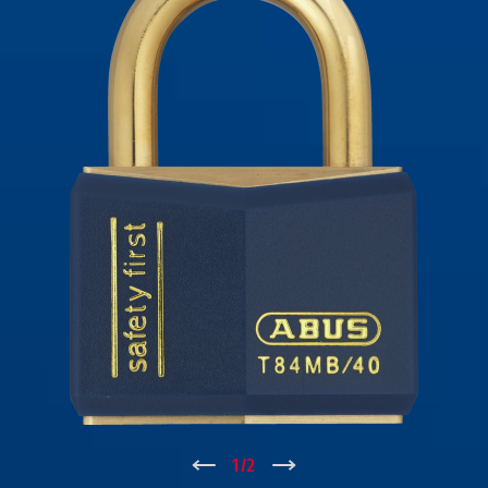
↑
1
/
2
↓