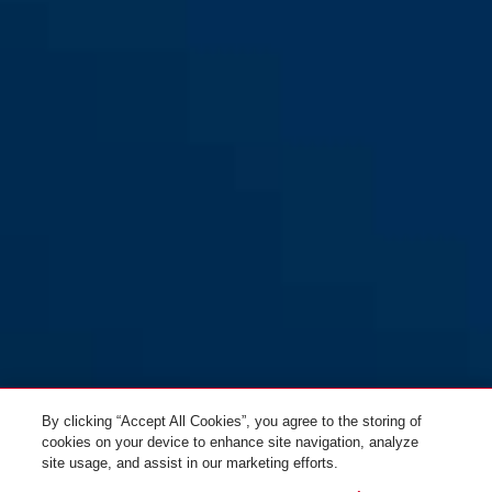
70IB/35
70IB/45
70IB/45HB63
70IB/45HB63
By clicking “Accept All Cookies”, you agree to the storing of
cookies on your device to enhance site navigation, analyze
site usage, and assist in our marketing efforts.