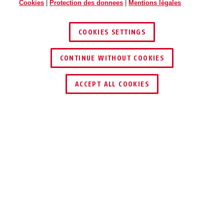
Cookies
|
Protection des donnees
|
Mentions légales
COOKIES SETTINGS
70IB/50
70IB/50HB80
CONTINUE WITHOUT COOKIES
TROUVER UN REVENDEUR
ACCEPT ALL COOKIES
Description
70IB AQUA SAFE
HISSER LA VOILE
CONTRE LA