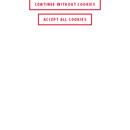
CONTINUE WITHOUT COOKIES
TROUVER UN REVENDEUR
ACCEPT ALL COOKIES
Description
T84MB NAUTIC
PLEIN AIR ET
PORT
Le cadenas T84MB est un cadenas solide
en laiton avec un revêtement
synthétique pour l'extérieur.