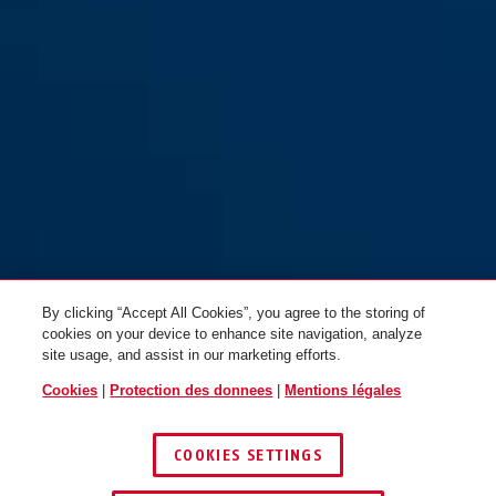
T84MB/40 nautic
T84MB/50 nautic
By clicking “Accept All Cookies”, you agree to the storing of
cookies on your device to enhance site navigation, analyze
site usage, and assist in our marketing efforts.
Cookies
|
Protection des donnees
|
Mentions légales
COOKIES SETTINGS