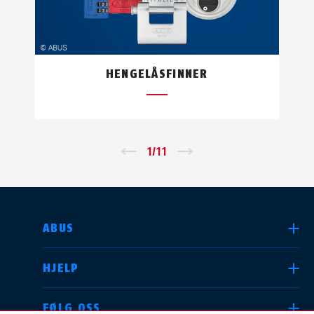
HENGELÅSFINNER
←
1
/
11
→
VELG LAND
ABUS
HJELP
Deutschland
United Kingdom
FØLG OSS