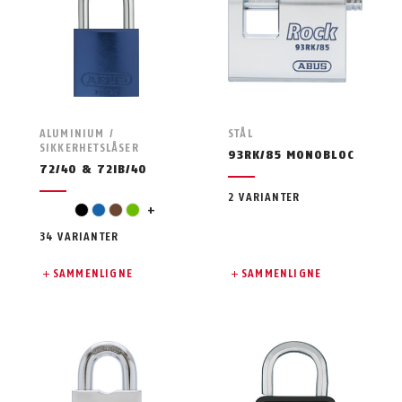
ALUMINIUM /
STÅL
SIKKERHETSLÅSER
93RK/85 MONOBLOC
72/40 & 72IB/40
2 VARIANTER
oransje
svart
blå
brun
grønn
+
34 VARIANTER
SAMMENLIGNE
SAMMENLIGNE