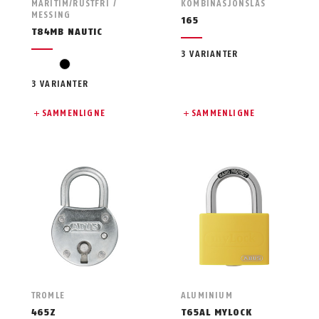
MARITIM/RUSTFRI /
KOMBINASJONSLÅS
MESSING
165
T84MB NAUTIC
3 VARIANTER
svart
3 VARIANTER
SAMMENLIGNE
SAMMENLIGNE
TROMLE
ALUMINIUM
465Z
T65AL MYLOCK