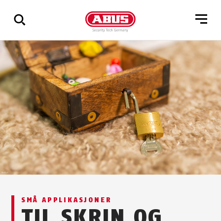
Via
alle
resultater
SMÅ APPLIKASJONER
TIL SKRIN OG