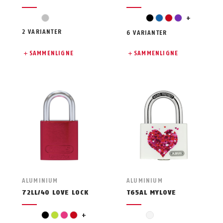
hvit
sølv
svart
blå
rød
fiolett
+
2 VARIANTER
6 VARIANTER
SAMMENLIGNE
SAMMENLIGNE
ALUMINIUM
ALUMINIUM
72LL/40 LOVE LOCK
T65AL MYLOVE
turkis
svart
lysegrønn
pink
rød
+
hvit