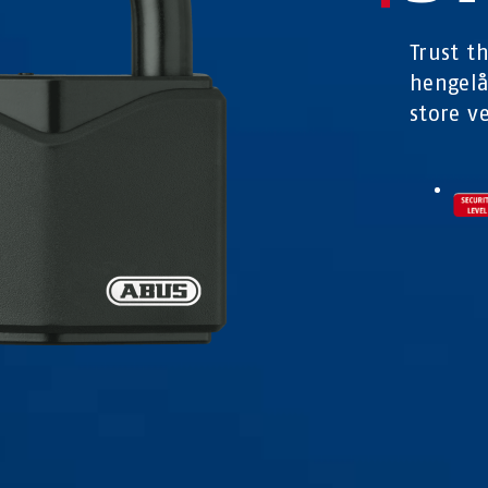
Trust t
hengelå
store v