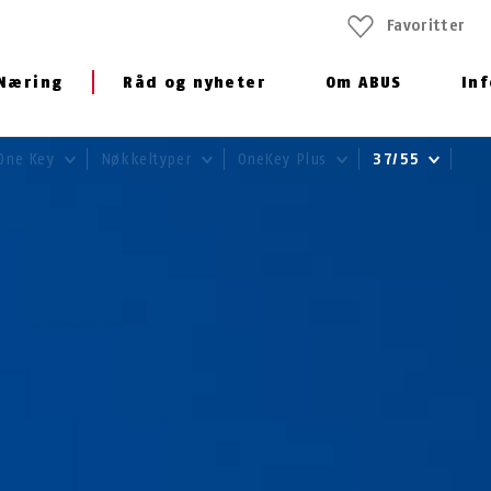
Favoritter
Næring
Råd og nyheter
Om ABUS
In
One Key
Nøkkeltyper
OneKey Plus
37/55