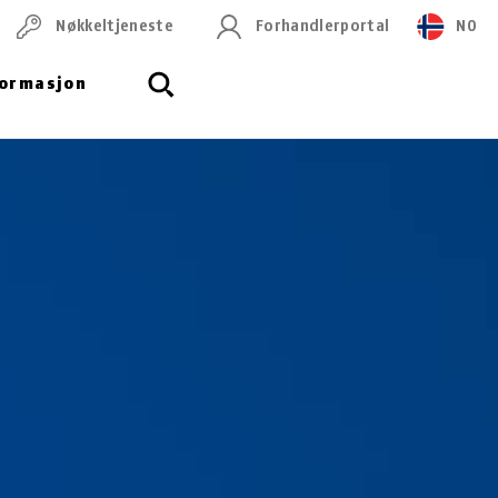
Nøkkeltjeneste
Forhandlerportal
NO
formasjon