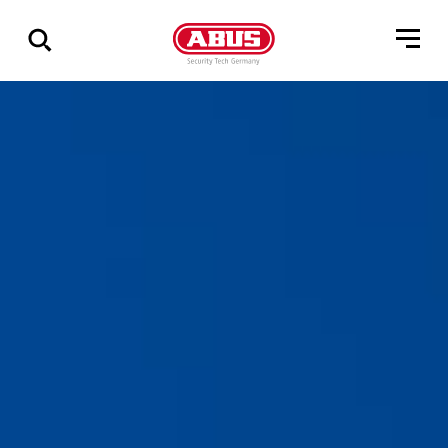
Via
alle
resultater