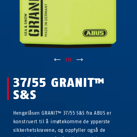
↑
1
/
2
↓
37/55 GRANIT™
S&S
Hengelåsen GRANIT™ 37/55 S&S fra ABUS er
konstruert til å imøtekomme de ypperste
sikkerhetskravene, og oppfyller også de