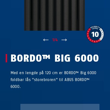
↑
1
/
4
↓
BORDO™ BIG 6000
Med en lengde på 120 cm er BORDO™ Big 6000
foldbar lås "storebroren" til ABUS BORDO™
6000.