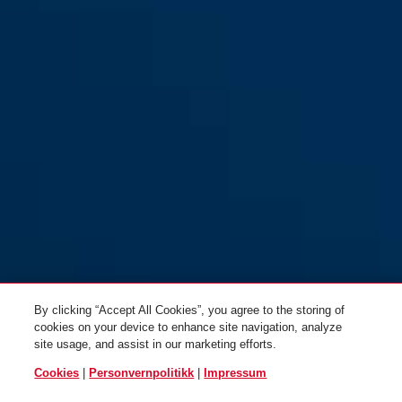
black
BORDO™ Big 6000/120 rød +
BORDO™ Big 6000/120 rød +
holder SH
veske ST
By clicking “Accept All Cookies”, you agree to the storing of
cookies on your device to enhance site navigation, analyze
site usage, and assist in our marketing efforts.
Cookies
|
Personvernpolitikk
|
Impressum