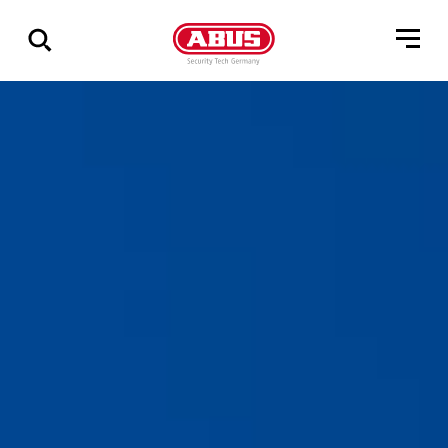
Via
alle
resultater