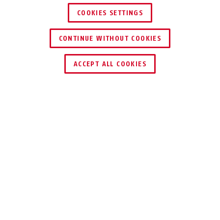
COOKIES SETTINGS
CONTINUE WITHOUT COOKIES
BORDO™ Big 6000/120 hvit +
BORDO™ Big 6000/120 hvit +
holder SH
veske ST
ACCEPT ALL COOKIES
Beskrivelse
BORDO™ BIG 6000
STABILITET OG
FLEKSIBILITET I
EN STØRRE