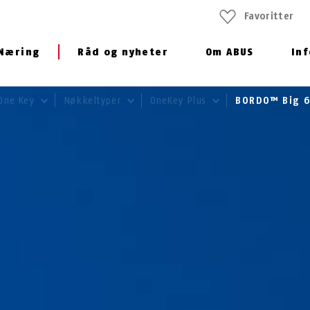
Favoritter
Næring
Råd og nyheter
Om ABUS
In
One Key
Nøkkeltyper
OneKey Plus
BORDO™ Big 6