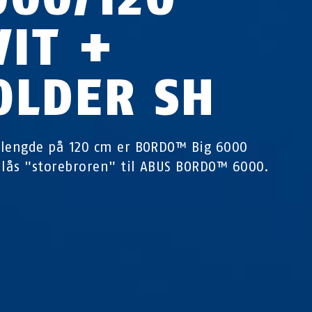
VIT +
OLDER SH
lengde på 120 cm er BORDO™ Big 6000
 lås "storebroren" til ABUS BORDO™ 6000.