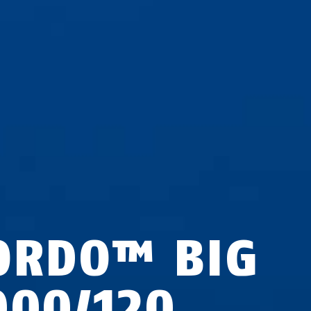
ORDO™ BIG
000/120