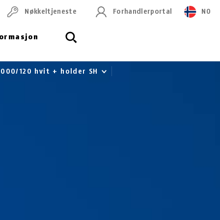
Nøkkeltjeneste
Forhandlerportal
NO
formasjon
000/120 hvit + holder SH