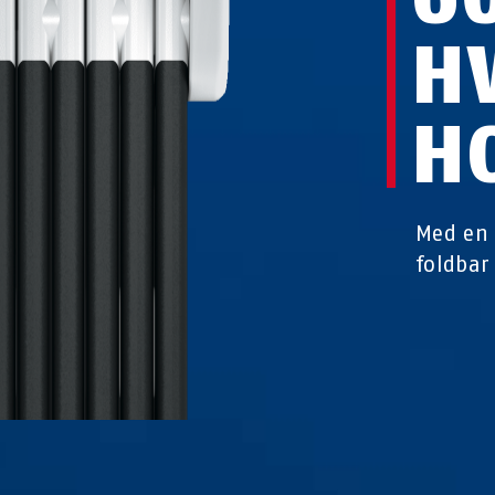
H
H
Med en 
foldbar