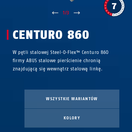
↑
1
/
3
↓
CENTURO 860
W pętli stalowej Steel-O-Flex™ Centuro 860
firmy ABUS stalowe pierścienie chronią
znajdującą się wewnątrz stalową linkę.
WSZYSTKIE WARIANTÓW
KOLORY