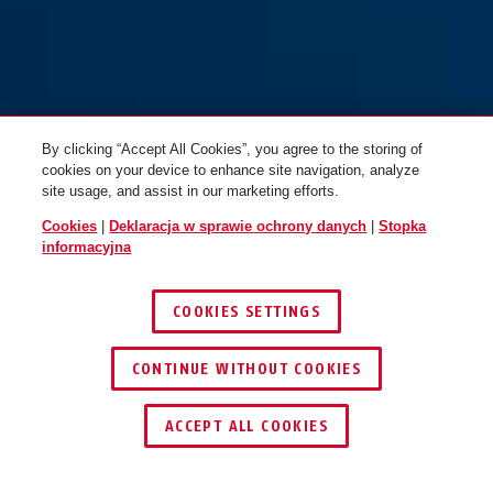
Centuro 860/110 + uchwyt
Centuro 860/85 + uchwyt
QuickSnap RBU
QuickSnap RBU
By clicking “Accept All Cookies”, you agree to the storing of
cookies on your device to enhance site navigation, analyze
site usage, and assist in our marketing efforts.
Cookies
|
Deklaracja w sprawie ochrony danych
|
Stopka
informacyjna
COOKIES SETTINGS
CONTINUE WITHOUT COOKIES
Centuro 860/85 + uchwyt
QuickSnap
ZNAJDŹ DYSTRYBUTORA
ACCEPT ALL COOKIES