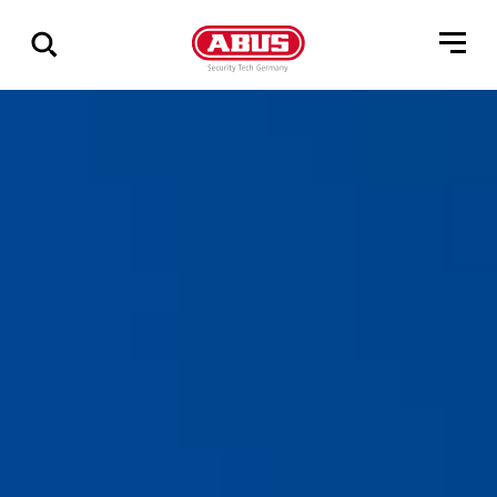
Pokaż
wszystkie
wyniki