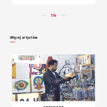
←
1
/
4
→
Więcej artystów