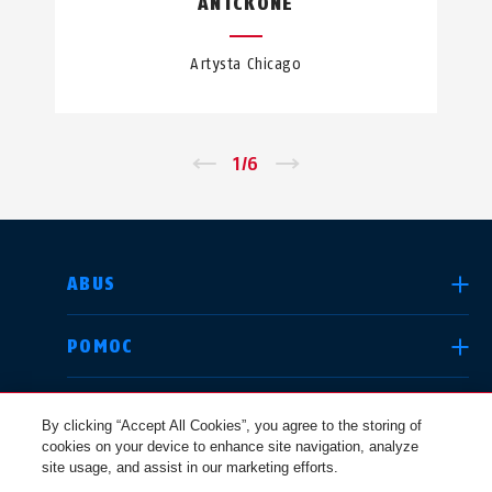
ANTCKONE
Artysta Chicago
←
1
/
6
→
WYBIERZ KRAJ
ABUS
POMOC
Deutschland
United Kingdom
KANAŁY INFORMACYJNE
By clicking “Accept All Cookies”, you agree to the storing of
cookies on your device to enhance site navigation, analyze
site usage, and assist in our marketing efforts.
KWESTIE PRAWNE