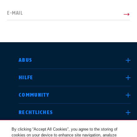
E-MAIL
LAND AUSWÄHLEN
ABUS
HILFE
Deutschland
United Kingdom
COMMUNITY
RECHTLICHES
International
USA
By clicking “Accept All Cookies”, you agree to the storing of
cookies on your device to enhance site navigation, analyze