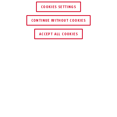
COOKIES SETTINGS
CONTINUE WITHOUT COOKIES
ZNAJDŹ DYSTRYBUTORA
ACCEPT ALL COOKIES
TECHNOLOGIE
UŻYCIE I ZASTOSOWANIE
DO POBRANIA