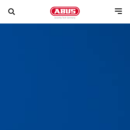
Pokaż
wszystkie
wyniki