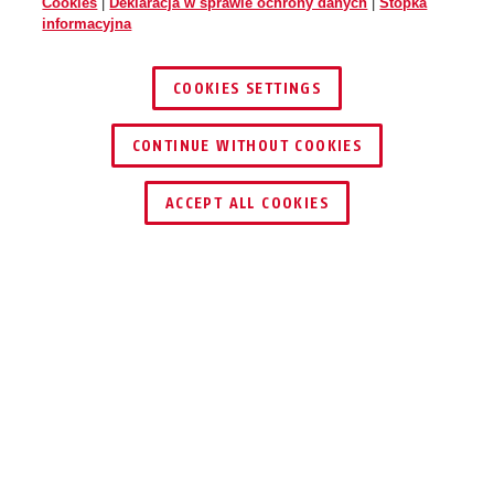
Cookies
|
Deklaracja w sprawie ochrony danych
|
Stopka
informacyjna
COOKIES SETTINGS
CONTINUE WITHOUT COOKIES
ZNAJDŹ DYSTRYBUTORA
ACCEPT ALL COOKIES
Opis
110
ZABEZPIECZANIE
NAROŻNE!