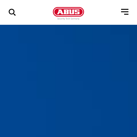
Pokaż
wszystkie
wyniki