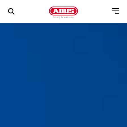
Pokaż
wszystkie
wyniki