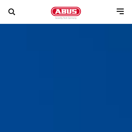
Zeige
alle
Ergebnisse