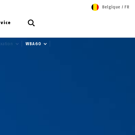
Belgique
/
FR
rvice
ixation
WBA60