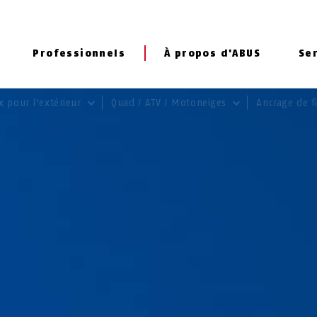
Professionnels
À propos d'ABUS
Se
x pour l'extérieur
Quad / ATV / Motoneiges
Ancrage de f