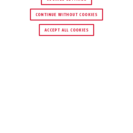
CONTINUE WITHOUT COOKIES
ACCEPT ALL COOKIES
Description
TVVR33623T
TOUT EN UN
Vidéosurveillance à la demande pour les
entreprises, les magasins ou la maison.