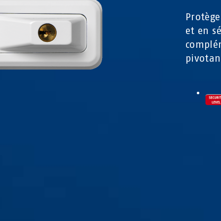
Protège
et en s
complém
pivotan