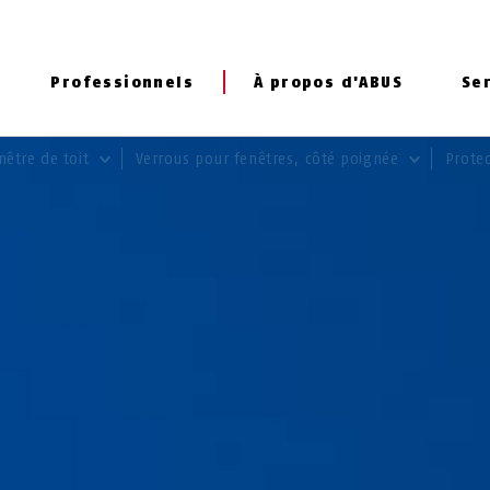
Professionnels
À propos d'ABUS
Se
nêtre de toit
Verrous pour fenêtres, côté poignée
Prote