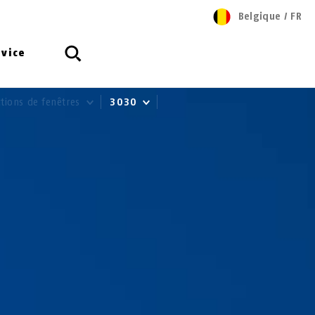
Belgique
/
FR
rvice
ctions de fenêtres
3030