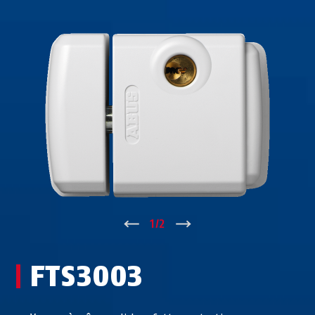
↑
1
/
2
↓
FTS3003