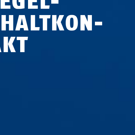
E­GEL­
CHALT­KON­
AKT