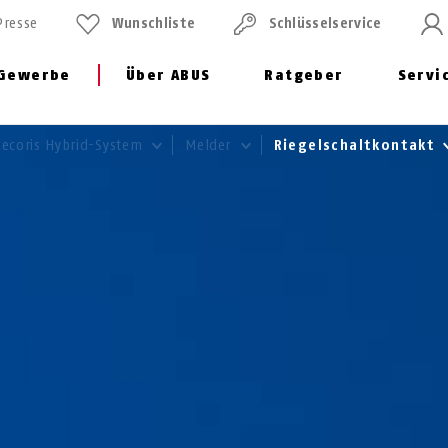
Presse
Wunschliste
Schlüssel­service
Gewerbe
Über ABUS
Ratgeber
Servi
Secoris Hybrid-System
Melder
Riegelschaltkontakt