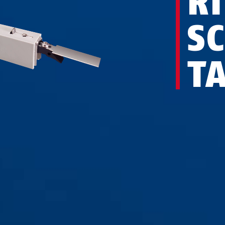
RI
S
T