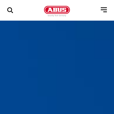
Zeige
alle
Ergebnisse