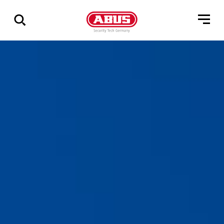
Zeige
alle
Ergebnisse