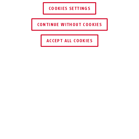
COOKIES SETTINGS
CONTINUE WITHOUT COOKIES
HÄNDLER FINDEN
ACCEPT ALL COOKIES
Beschreibung
AU1313
Warnhinweis Videoüberwachung: Weisen Sie
Kunden, Mitarbeiter und Passanten stilsicher
auf Ihre Videoüberwachung hin. Dieser