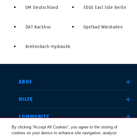
OM Deutschland
EDGE East Side Berlin
DAT Backhus
Opelbad Wiesbaden
Breitenbach-Hydraulik
LAND AUSWÄHLEN
ABUS
HILFE
Deutschland
United Kingdom
COMMUNITY
By clicking “Accept All Cookies”, you agree to the storing of
cookies on your device to enhance site navigation, analyze
RECHTLICHES