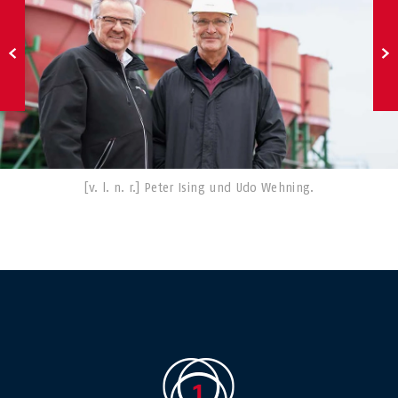
[v. l. n. r.] Peter Ising und Udo Wehning.