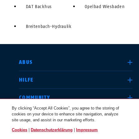
DAT Backhus
Opelbad Wiesbaden
Breitenbach-Hydraulik
LAND AUSWÄHLEN
ABUS
HILFE
Deutschland
United Kingdom
COMMUNITY
By clicking “Accept All Cookies”, you agree to the storing of
cookies on your device to enhance site navigation, analyze
RECHTLICHES
site usage, and assist in our marketing efforts.
International
USA
Cookies
|
Datenschutzerklärung
|
Impressum
SCHWEIZ / DE