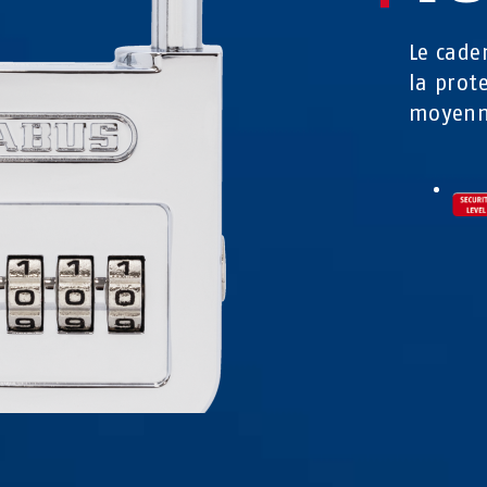
Le cade
la prot
moyenn