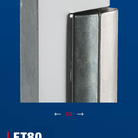
↑
1
/
2
↓
ET80