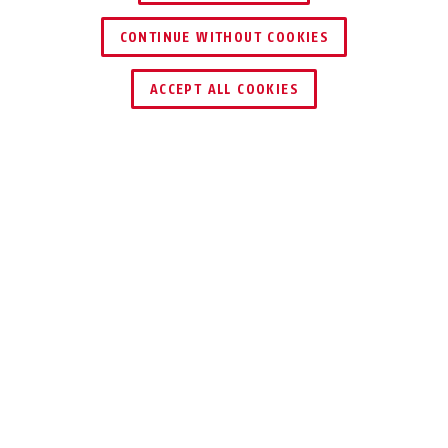
CONTINUE WITHOUT COOKIES
TROUVER UN REVENDEUR
ACCEPT ALL COOKIES
Description
ET80
PETITE ET
UNIVERSELLE
Petites dimensions, sécurité élevée:
cette gâche électrique est rapidement