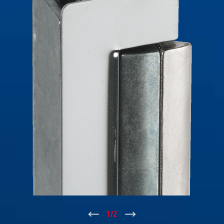
↑
1
/
2
↓