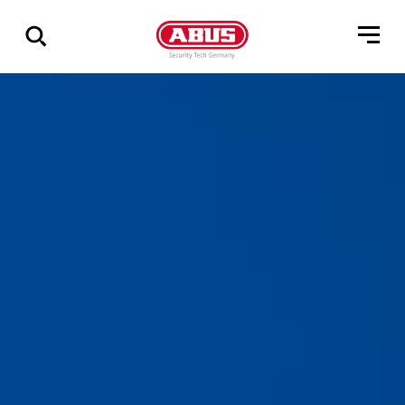
Zeige
alle
Ergebnisse