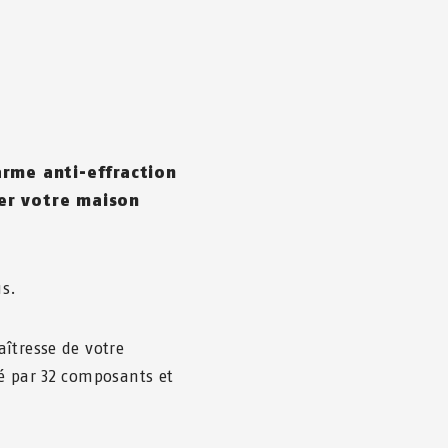
arme anti-effraction
er votre maison
us.
îtresse de votre
é par 32 composants et