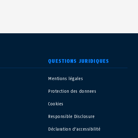
QUESTIONS JURIDIQUES
Mentions légales
USA
Protection des donnees
Polska
Cookies
Responsible Disclosure
España
Déclaration d’accessibilité
Magyarország