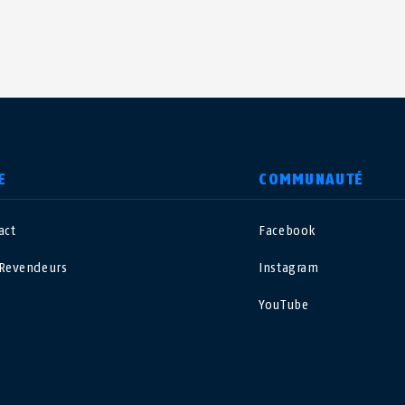
E
COMMUNAUTÉ
act
Facebook
nited Kingdom
International
Revendeurs
Instagram
sterreich
Nederland
YouTube
elgië
Schweiz
NL
FR
DE
FR
rance
Sverige