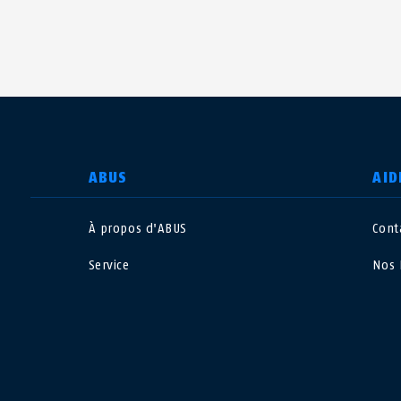
CHOISIR UN PAYS
ABUS
AID
À propos d'ABUS
Cont
Deutschland
U
Service
Nos 
Canada
Ö
EN
FR
Italia
B
México
F