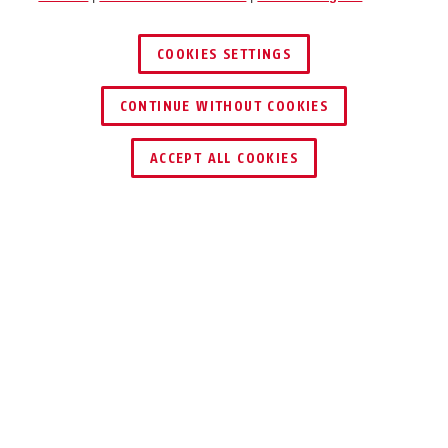
COOKIES SETTINGS
CONTINUE WITHOUT COOKIES
TROUVER UN REVENDEUR
ACCEPT ALL COOKIES
Description
TVVR33623D
TOUT EN UN