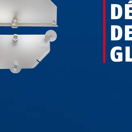
D
D
G