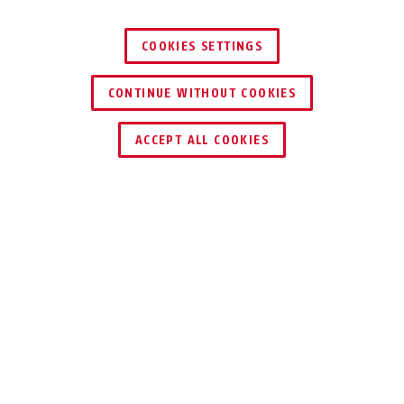
COOKIES SETTINGS
CONTINUE WITHOUT COOKIES
JETZT INFORMIEREN
ACCEPT ALL COOKIES
TEILEN
Beschreibung
P616
BEDIENKONSOLEN,
STEUERUNGEN