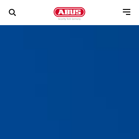
Zeige
alle
Ergebnisse