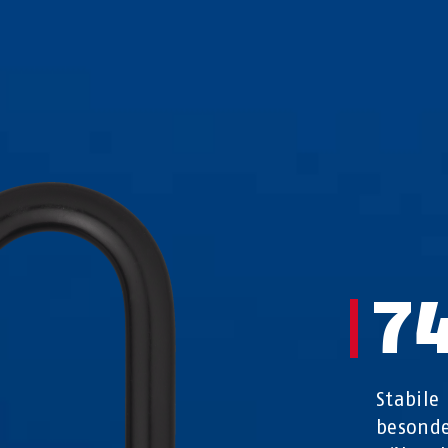
7
Stabile
besond