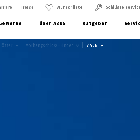
arriere
Presse
Wunschliste
Schlüssel­servic
Gewerbe
Über ABUS
Ratgeber
Servi
hlösser
Vorhangschloss-Finder
74LB