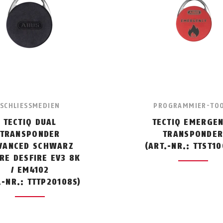
SCHLIESSMEDIEN
PROGRAMMIER-TO
TECTIQ DUAL
TECTIQ EMERGE
TRANSPONDER
TRANSPONDE
VANCED SCHWARZ
(ART.-NR.: TTST10
RE DESFIRE EV3 8K
/ EM4102
.-NR.: TTTP20108S)