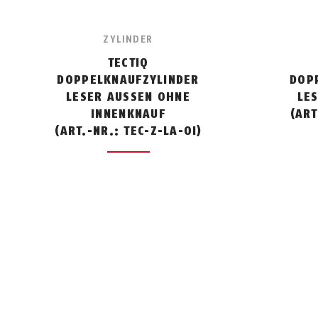
ZYLINDER
TECTIQ
DOPPELKNAUFZYLINDER
DOP
LESER AUSSEN OHNE I
LE
NNENKNAUF
(ART
(ART.-NR.: TEC-Z-LA-OI)