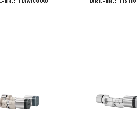
.-NR.: TTAA10000)
(ART.-NR.: TTST10