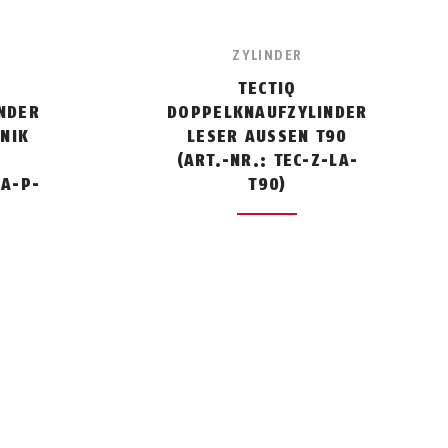
ZYLINDER
TECTIQ
NDER
DOPPELKNAUFZYLINDER
IK T
LESER AUSSEN T90
(ART.-NR.: TEC-Z-LA-
LA-P-
T90)