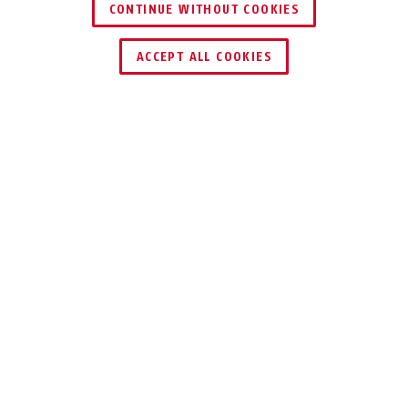
CONTINUE WITHOUT COOKIES
SCHLÜSSEL­SERVICE
HÄNDLER FINDEN
ACCEPT ALL COOKIES
TEILEN
Beschreibung
BORDO™ ONE 6500A
KEYLESS IS MORE
Genieße die Vorteile der innovativen
SmartX Technologie, die neben
Sicherheit auch Komfort bietet: Du
brauchst keine Schlüssel mehr – das