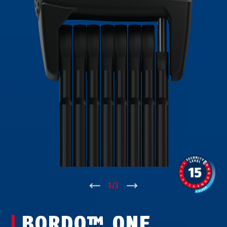
↑
1
/
3
↓
BORDO™ ONE