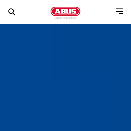
Zeige
alle
Ergebnisse